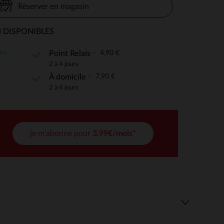
Réserver en magasin
 DISPONIBLES
 Options
ite
4,90 €
Point Relais
2 à 4 jours
tres de confidentialité, en garantissant la conformité avec les
7,90 €
À domicile
2 à 4 jours
je m'abonne pour
3,99€/mois*