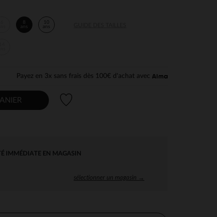
6
8
10
GUIDE DES TAILLES
ans
ans
ans
14
ans
Payez en 3x sans frais dès 100€ d'achat avec
Liste de souhaits
ANIER
TÉ IMMÉDIATE EN MAGASIN
sélectionner un magasin →