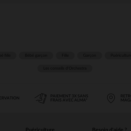
é fille
Bébé garçon
Fille
Garçon
Puéricultur
Les conseils d'Orchestra
PAIEMENT 3X SANS
RETR
SERVATION
FRAIS AVEC ALMA*
MAG
Puériculture
Besoin d'aide ?