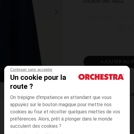
CHOISIR UNE TAILLE
3
4
5
ans
ans
ans
12
ans
AJOUTER AU P
Continuer sans accepter
Un cookie pour la
route ?
DISPONIBILI
On trépigne d'impatience en attendant que vous
appuyiez sur le bouton magique pour mettre nos
cookies au four et récolter quelques miettes de vos
préférences. Alors, prêt à plonger dans le monde
succulent des cookies ?