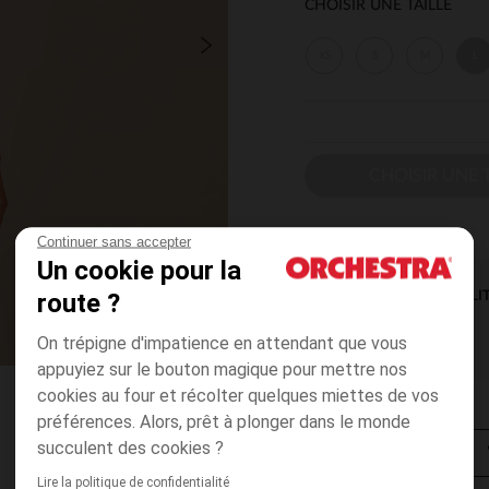
CHOISIR UNE TAILLE
XS
S
M
L
CHOISIR UNE T
Continuer sans accepter
Un cookie pour la
route ?
DISPONIBILI
On trépigne d'impatience en attendant que vous
appuyiez sur le bouton magique pour mettre nos
cookies au four et récolter quelques miettes de vos
préférences. Alors, prêt à plonger dans le monde
succulent des cookies ?
Lire la politique de confidentialité