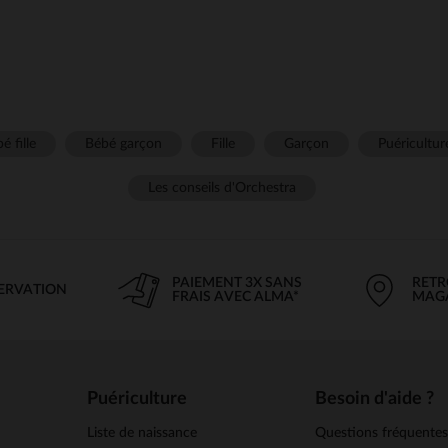
é fille
Bébé garçon
Fille
Garçon
Puéricultur
Les conseils d'Orchestra
PAIEMENT 3X SANS
RETR
SERVATION
FRAIS AVEC ALMA*
MAG
Puériculture
Besoin d'aide ?
Liste de naissance
Questions fréquente