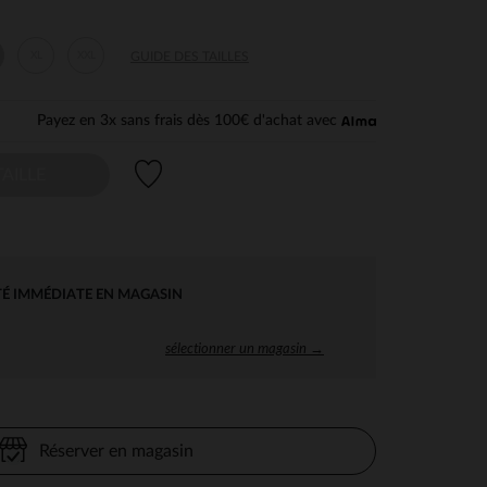
XL
XXL
GUIDE DES TAILLES
Payez en 3x sans frais dès 100€ d'achat avec
Liste de souhaits
AILLE
TÉ IMMÉDIATE EN MAGASIN
sélectionner un magasin →
Réserver en magasin