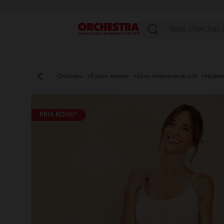
Menu
Orchestra
Future maman
Sous-vêtements et nuit
Nuisett
PRIX ROND*