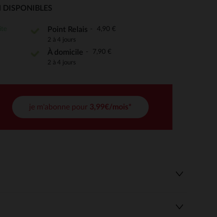
 DISPONIBLES
ite
4,90 €
Point Relais
2 à 4 jours
 Options
7,90 €
À domicile
tres de confidentialité, en garantissant la conformité avec les
2 à 4 jours
je m'abonne pour
3,99€/mois*