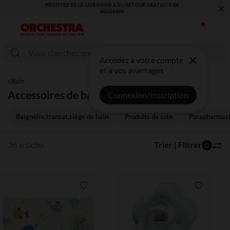
×
VOUS ALLEZ ADORER LA RENTRÉE ! DÉCOUVREZ LA NOUVELLE
COLLECTION !
Accédez à votre compte
et à vos avantages
Bain
Accessoires de bain
Connexion/Inscription
Baignoire,transat,siège de bain
Produits de soin
Parapharmac
36 articles
Trier | Filtrer
0
Liste de souhaits
Liste de 