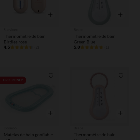
Aperçu rapide
Aperçu rapi
Suavinex
Beaba
Thermomètre de bain
Thermomètre de bain
Birdies rose
Green Blue
4.5
5.0
(2)
(1)
Liste de souhaits
Liste de 
PRIX ROND*
Aperçu rapide
Aperçu rapi
Doomoo
Beaba
Matelas de bain gonflable
Thermomètre de bain