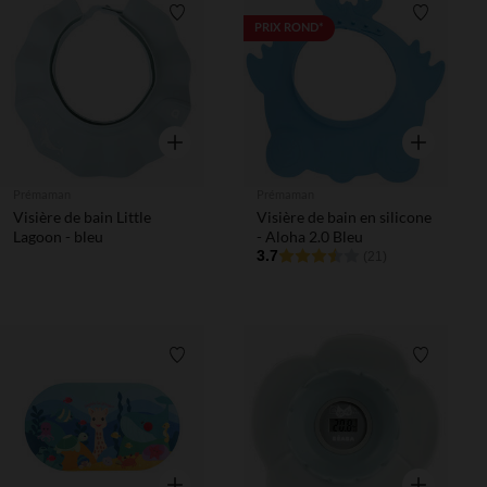
Liste de souhaits
Liste de 
PRIX ROND*
Aperçu rapide
Aperçu rapi
Prémaman
Prémaman
Visière de bain Little
Visière de bain en silicone
Lagoon - bleu
- Aloha 2.0 Bleu
3.7
(21)
Liste de souhaits
Liste de 
Aperçu rapide
Aperçu rapi