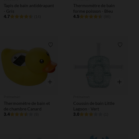
Tapis de bain antidérapant
Thermomètre de bain
- Gris
forme poisson - Bleu
4.7
4.5
(14)
(96)
Liste de souhaits
Liste de 
Aperçu rapide
Aperçu rapi
Prémaman
Prémaman
Thermomètre de bain et
Coussin de bain Little
de chambre Canard
Lagoon - Vert
3.4
3.0
(9)
(1)