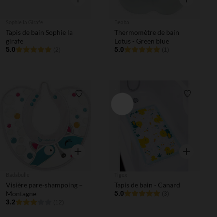
Sophie la Girafe
Beaba
Tapis de bain Sophie la
Thermomètre de bain
girafe
Lotus - Green blue
5.0
5.0
(2)
(1)
Liste de souhaits
Liste de 
Aperçu rapide
Aperçu rapi
Badabulle
Tigex
Visière pare-shampoing –
Tapis de bain - Canard
Montagne
5.0
(3)
3.2
(12)