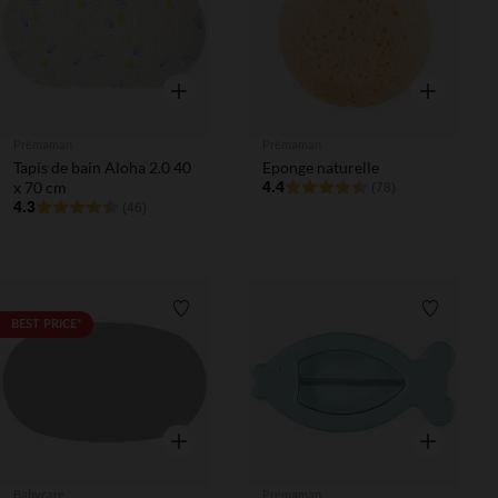
Aperçu rapide
Aperçu rapi
Prémaman
Prémaman
Tapis de bain Aloha 2.0 40
Eponge naturelle
x 70 cm
4.4
(78)
4.3
(46)
Liste de souhaits
Liste de 
BEST PRICE*
Aperçu rapide
Aperçu rapi
Babycare
Prémaman