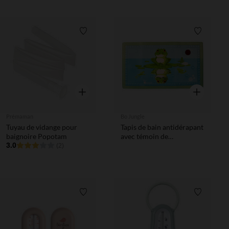
Liste de souhaits
Liste de 
Aperçu rapide
Aperçu rapi
Prémaman
Bo Jungle
Tuyau de vidange pour
Tapis de bain antidérapant
baignoire Popotam
avec témoin de
3.0
température Grenouille
(2)
Liste de souhaits
Liste de 