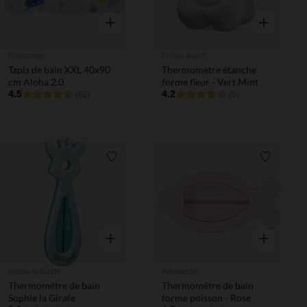
Aperçu rapide
Aperçu rapi
Prémaman
Philips Avent
Tapis de bain XXL 40x90
Thermomètre étanche
cm Aloha 2.0
forme fleur - Vert Mint
4.5
4.2
(82)
(5)
Liste de souhaits
Liste de 
Aperçu rapide
Aperçu rapi
Sophie la Girafe
Prémaman
Thermomètre de bain
Thermomètre de bain
Sophie la Girafe
forme poisson - Rose