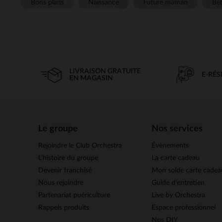
Bons plans
Naissance
Future maman
Béb
LIVRAISON GRATUITE
E-RÉ
EN MAGASIN
Le groupe
Nos services
Rejoindre le Club Orchestra
Évènements
L’histoire du groupe
La carte cadeau
Devenir franchisé
Mon solde carte cadea
Nous rejoindre
Guide d'entretien
Partenariat puériculture
Live by Orchestra
Rappels produits
Espace professionnel
Nos DIY