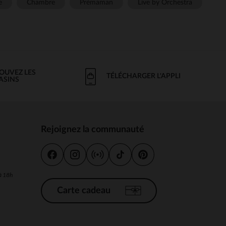
e
Chambre
Prémaman
Live by Orchestra
OUVEZ LES
TÉLÉCHARGER L'APPLI
ASINS
Rejoignez la communauté
s
 à 18h
Carte cadeau