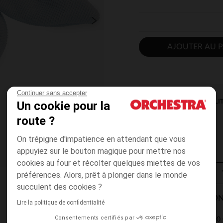
AJOUTER AU P
Continuer sans accepter
DISPONIBILI
Un cookie pour la
route ?
On trépigne d'impatience en attendant que vous
appuyiez sur le bouton magique pour mettre nos
cookies au four et récolter quelques miettes de vos
préférences. Alors, prêt à plonger dans le monde
succulent des cookies ?
MODES DE LIVRAISON
Lire la politique de confidentialité
Consentements certifiés par
4,90 
Point Relais