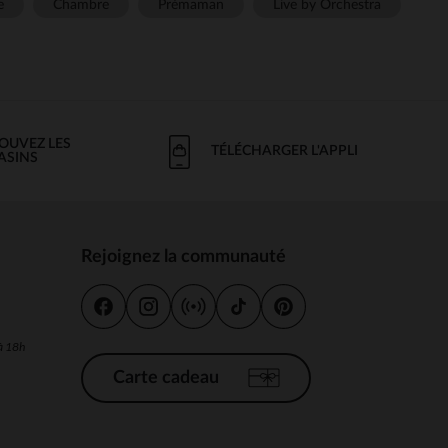
e
Chambre
Prémaman
Live by Orchestra
OUVEZ LES
TÉLÉCHARGER L'APPLI
ASINS
Rejoignez la communauté
s
 à 18h
Carte cadeau