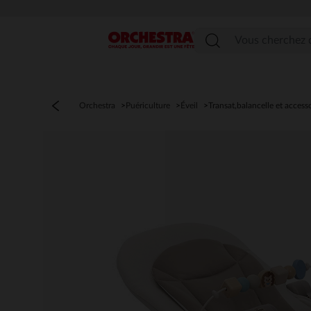
Menu
Orchestra
Puériculture
Éveil
Transat,balancelle et access