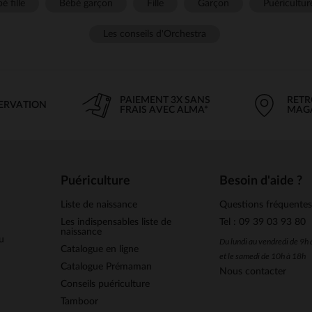
é fille
Bébé garçon
Fille
Garçon
Puéricultur
Les conseils d'Orchestra
PAIEMENT 3X SANS
RETR
SERVATION
FRAIS AVEC ALMA*
MAG
Puériculture
Besoin d'aide ?
Liste de naissance
Questions fréquente
Les indispensables liste de
Tel : 09 39 03 93 80
naissance
u
Du lundi au vendredi de 9h
Catalogue en ligne
et le samedi de 10h à 18h
Catalogue Prémaman
Nous contacter
Conseils puériculture
Tamboor