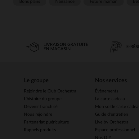
Bons plans
Naissance
Future maman
Béb
LIVRAISON GRATUITE
E-RÉ
EN MAGASIN
Le groupe
Nos services
Rejoindre le Club Orchestra
Évènements
L’histoire du groupe
La carte cadeau
Devenir franchisé
Mon solde carte cadea
Nous rejoindre
Guide d'entretien
Partenariat puériculture
Live by Orchestra
Rappels produits
Espace professionnel
Nos DIY