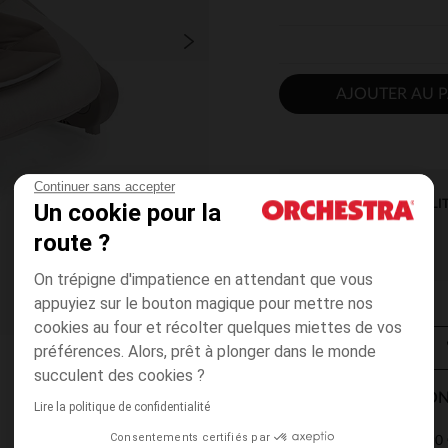
AJOUTER AU P
Continuer sans accepter
DISPONIBILI
Un cookie pour la
route ?
On trépigne d'impatience en attendant que vous
appuyiez sur le bouton magique pour mettre nos
cookies au four et récolter quelques miettes de vos
préférences. Alors, prêt à plonger dans le monde
succulent des cookies ?
MODES DE LIVRAISON
Lire la politique de confidentialité
Consentements certifiés par
4,90 
Point Relais