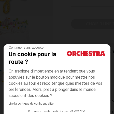
CHOISIR UNE T
Continuer sans accepter
DISPONIBILI
Un cookie pour la
route ?
On trépigne d'impatience en attendant que vous
appuyiez sur le bouton magique pour mettre nos
cookies au four et récolter quelques miettes de vos
préférences. Alors, prêt à plonger dans le monde
succulent des cookies ?
MODES DE LIVRAISON
Lire la politique de confidentialité
Consentements certifiés par
4,90 
Point Relais