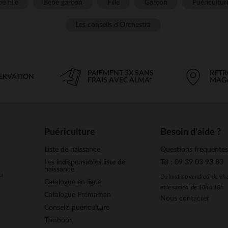
é fille
Bébé garçon
Fille
Garçon
Puéricultur
Les conseils d'Orchestra
PAIEMENT 3X SANS
RETR
SERVATION
FRAIS AVEC ALMA*
MAG
Puériculture
Besoin d'aide ?
Liste de naissance
Questions fréquente
Les indispensables liste de
Tel : 09 39 03 93 80
naissance
u
Du lundi au vendredi de 9h
Catalogue en ligne
et le samedi de 10h à 18h
Catalogue Prémaman
Nous contacter
Conseils puériculture
Tamboor