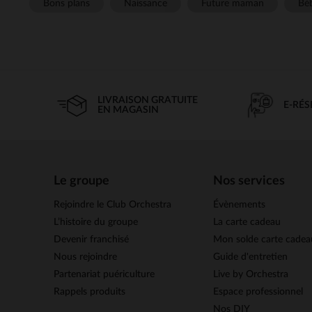
Bons plans
Naissance
Future maman
Béb
LIVRAISON GRATUITE
E-RÉ
EN MAGASIN
Le groupe
Nos services
Rejoindre le Club Orchestra
Évènements
L’histoire du groupe
La carte cadeau
Devenir franchisé
Mon solde carte cadea
Nous rejoindre
Guide d'entretien
Partenariat puériculture
Live by Orchestra
Rappels produits
Espace professionnel
Nos DIY