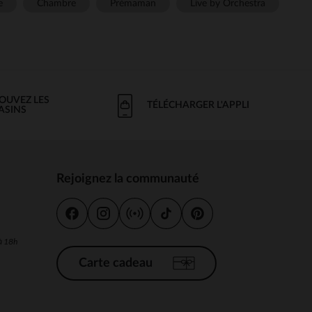
e
Chambre
Prémaman
Live by Orchestra
OUVEZ LES
TÉLÉCHARGER L'APPLI
ASINS
Rejoignez la communauté
s
 à 18h
Carte cadeau