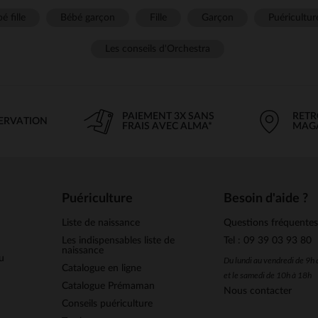
é fille
Bébé garçon
Fille
Garçon
Puéricultur
Les conseils d'Orchestra
PAIEMENT 3X SANS
RETR
SERVATION
FRAIS AVEC ALMA*
MAG
Puériculture
Besoin d'aide ?
Liste de naissance
Questions fréquente
Les indispensables liste de
Tel : 09 39 03 93 80
naissance
u
Du lundi au vendredi de 9h
Catalogue en ligne
et le samedi de 10h à 18h
Catalogue Prémaman
Nous contacter
Conseils puériculture