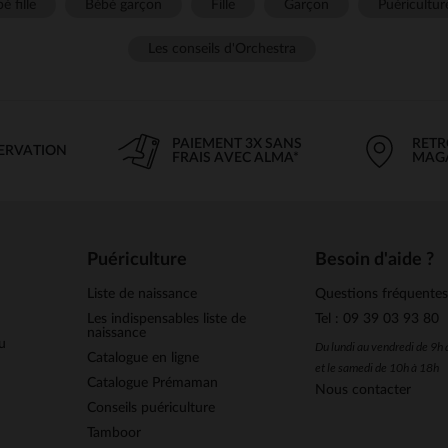
é fille
Bébé garçon
Fille
Garçon
Puéricultur
Les conseils d'Orchestra
PAIEMENT 3X SANS
RETR
SERVATION
FRAIS AVEC ALMA*
MAG
Puériculture
Besoin d'aide ?
Liste de naissance
Questions fréquente
Les indispensables liste de
Tel : 09 39 03 93 80
naissance
u
Du lundi au vendredi de 9h
Catalogue en ligne
et le samedi de 10h à 18h
Catalogue Prémaman
Nous contacter
Conseils puériculture
Tamboor