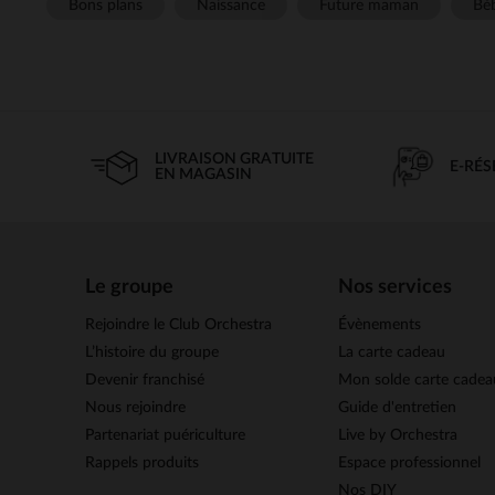
Bons plans
Naissance
Future maman
Béb
LIVRAISON GRATUITE
E-RÉ
EN MAGASIN
Le groupe
Nos services
Rejoindre le Club Orchestra
Évènements
L’histoire du groupe
La carte cadeau
Devenir franchisé
Mon solde carte cadea
Nous rejoindre
Guide d'entretien
Partenariat puériculture
Live by Orchestra
Rappels produits
Espace professionnel
Nos DIY