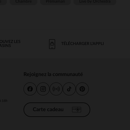
e
Chambre
Prémaman
Live by Orchestra
OUVEZ LES
TÉLÉCHARGER L'APPLI
ASINS
Rejoignez la communauté
s
 à 18h
Carte cadeau