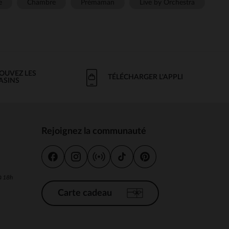
e
Chambre
Prémaman
Live by Orchestra
OUVEZ LES
TÉLÉCHARGER L'APPLI
ASINS
Rejoignez la communauté
s
 à 18h
Carte cadeau