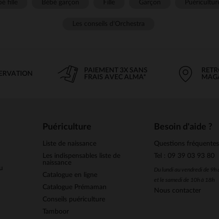
é fille
Bébé garçon
Fille
Garçon
Puéricultur
Les conseils d'Orchestra
PAIEMENT 3X SANS
RETR
SERVATION
FRAIS AVEC ALMA*
MAG
Puériculture
Besoin d'aide ?
Liste de naissance
Questions fréquente
Les indispensables liste de
Tel : 09 39 03 93 80
naissance
u
Du lundi au vendredi de 9h
Catalogue en ligne
et le samedi de 10h à 18h
Catalogue Prémaman
Nous contacter
Conseils puériculture
Tamboor