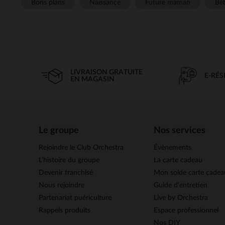
Bons plans
Naissance
Future maman
Béb
LIVRAISON GRATUITE
E-RÉ
EN MAGASIN
Le groupe
Nos services
Rejoindre le Club Orchestra
Évènements
L’histoire du groupe
La carte cadeau
Devenir franchisé
Mon solde carte cadea
Nous rejoindre
Guide d'entretien
Partenariat puériculture
Live by Orchestra
Rappels produits
Espace professionnel
Nos DIY