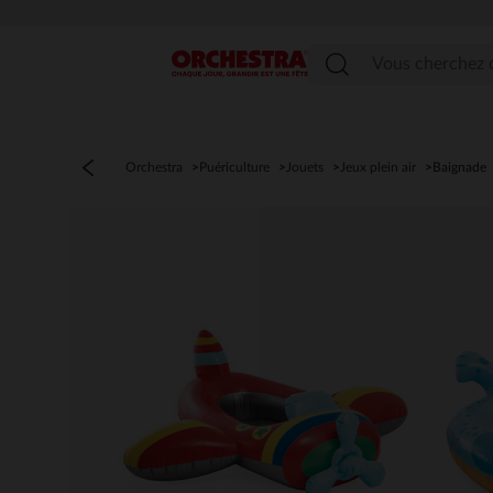
Menu
Orchestra
Puériculture
Jouets
Jeux plein air
Baignade