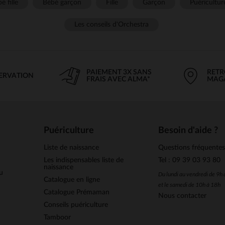
é fille
Bébé garçon
Fille
Garçon
Puéricultur
Les conseils d'Orchestra
PAIEMENT 3X SANS
RETR
SERVATION
FRAIS AVEC ALMA*
MAG
Puériculture
Besoin d'aide ?
Liste de naissance
Questions fréquente
Les indispensables liste de
Tel : 09 39 03 93 80
naissance
u
Du lundi au vendredi de 9h
Catalogue en ligne
et le samedi de 10h à 18h
Catalogue Prémaman
Nous contacter
Conseils puériculture
Tamboor