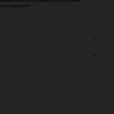
usivement vendu dans nos magasins. Contactez votre
re sa disponibilité
 Options
tres de confidentialité, en garantissant la conformité avec les