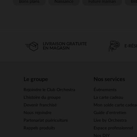
Bons plans
Naissance
Future maman
Béb
LIVRAISON GRATUITE
E-RÉ
EN MAGASIN
Le groupe
Nos services
Rejoindre le Club Orchestra
Évènements
L’histoire du groupe
La carte cadeau
Devenir franchisé
Mon solde carte cadea
Nous rejoindre
Guide d'entretien
Partenariat puériculture
Live by Orchestra
Rappels produits
Espace professionnel
Nos DIY