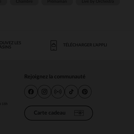
e
Chambre
Prémaman
Live by Orchestra
OUVEZ LES
TÉLÉCHARGER L'APPLI
ASINS
Rejoignez la communauté
s
 à 18h
Carte cadeau