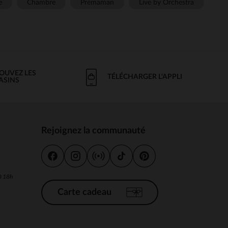
e
Chambre
Prémaman
Live by Orchestra
OUVEZ LES
TÉLÉCHARGER L'APPLI
ASINS
Rejoignez la communauté
s
 à 18h
Carte cadeau