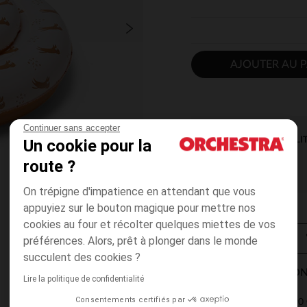
AJOUTER AU P
Continuer sans accepter
DISPONIBILI
Un cookie pour la
route ?
On trépigne d'impatience en attendant que vous
appuyiez sur le bouton magique pour mettre nos
cookies au four et récolter quelques miettes de vos
préférences. Alors, prêt à plonger dans le monde
succulent des cookies ?
MODES DE LIVRAISON
Lire la politique de confidentialité
Consentements certifiés par
4,90 
Point Relais