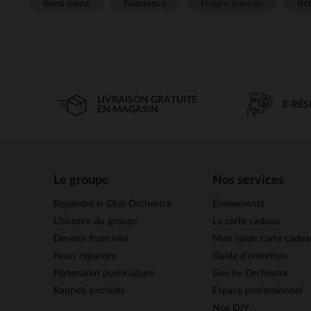
Bons plans
Naissance
Future maman
Béb
LIVRAISON GRATUITE
E-RÉ
EN MAGASIN
Le groupe
Nos services
Rejoindre le Club Orchestra
Évènements
L’histoire du groupe
La carte cadeau
Devenir franchisé
Mon solde carte cadea
Nous rejoindre
Guide d'entretien
Partenariat puériculture
Live by Orchestra
Rappels produits
Espace professionnel
Nos DIY