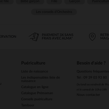
é fille
Bébé garçon
Fille
Garçon
Puéricultur
Les conseils d'Orchestra
PAIEMENT 3X SANS
RETR
SERVATION
FRAIS AVEC ALMA*
MAG
Puériculture
Besoin d'aide ?
Liste de naissance
Questions fréquente
Les indispensables liste de
Tel : 09 39 03 93 80
naissance
u
Du lundi au vendredi de 9h
Catalogue en ligne
et le samedi de 10h à 18h
Catalogue Prémaman
Nous contacter
Conseils puériculture
Tamboor