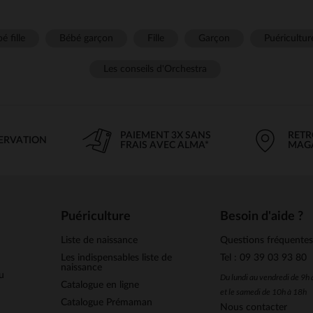
é fille
Bébé garçon
Fille
Garçon
Puéricultur
Les conseils d'Orchestra
PAIEMENT 3X SANS
RETR
SERVATION
FRAIS AVEC ALMA*
MAG
Puériculture
Besoin d'aide ?
Liste de naissance
Questions fréquente
Les indispensables liste de
Tel : 09 39 03 93 80
naissance
u
Du lundi au vendredi de 9h
Catalogue en ligne
et le samedi de 10h à 18h
Catalogue Prémaman
Nous contacter