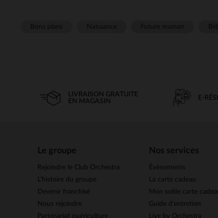
Bons plans
Naissance
Future maman
Béb
LIVRAISON GRATUITE
E-RÉ
EN MAGASIN
Le groupe
Nos services
Rejoindre le Club Orchestra
Évènements
L’histoire du groupe
La carte cadeau
Devenir franchisé
Mon solde carte cadea
Nous rejoindre
Guide d'entretien
Partenariat puériculture
Live by Orchestra