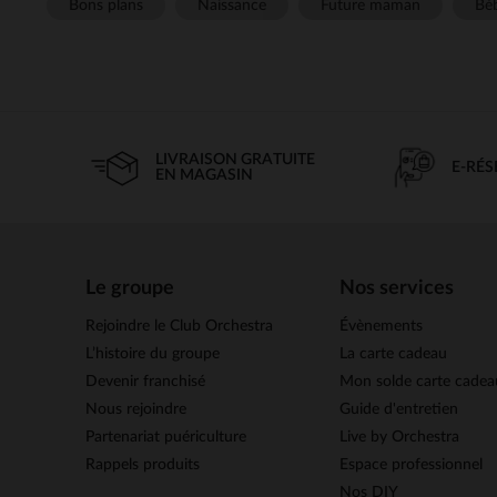
Bons plans
Naissance
Future maman
Béb
LIVRAISON GRATUITE
E-RÉ
EN MAGASIN
Le groupe
Nos services
Rejoindre le Club Orchestra
Évènements
L’histoire du groupe
La carte cadeau
Devenir franchisé
Mon solde carte cadea
Nous rejoindre
Guide d'entretien
Partenariat puériculture
Live by Orchestra
Rappels produits
Espace professionnel
Nos DIY