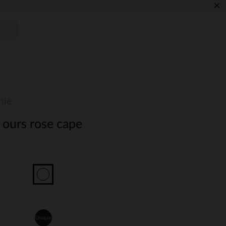
×
nie
ours rose cape
Unique