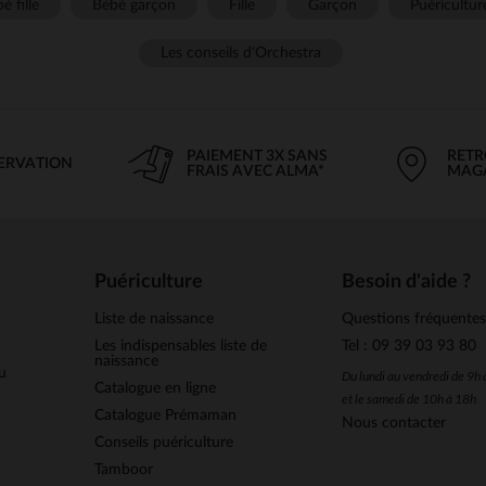
é fille
Bébé garçon
Fille
Garçon
Puéricultur
Les conseils d'Orchestra
PAIEMENT 3X SANS
RETR
SERVATION
FRAIS AVEC ALMA*
MAG
Puériculture
Besoin d'aide ?
Liste de naissance
Questions fréquente
Les indispensables liste de
Tel : 09 39 03 93 80
naissance
u
Du lundi au vendredi de 9h
Catalogue en ligne
et le samedi de 10h à 18h
Catalogue Prémaman
Nous contacter
Conseils puériculture
Tamboor