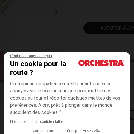
AJOUTER AU P
Continuer sans accepter
DISPONIBILI
Un cookie pour la
route ?
On trépigne d'impatience en attendant que vous
appuyiez sur le bouton magique pour mettre nos
cookies au four et récolter quelques miettes de vos
préférences. Alors, prêt à plonger dans le monde
succulent des cookies ?
MODES DE LIVRAISON
Lire la politique de confidentialité
Consentements certifiés par
4,90 
Point Relais