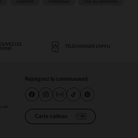
e
Chambre
Prémaman
Live by Orchestra
OUVEZ LES
TÉLÉCHARGER L'APPLI
ASINS
Rejoignez la communauté
s
 à 18h
Carte cadeau