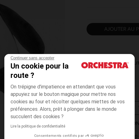
AJOUTER AU P
Continuer sans accepter
DISPONIBILI
Un cookie pour la
route ?
On trépigne d'impatience en attendant que vous
appuyiez sur le bouton magique pour mettre nos
cookies au four et récolter quelques miettes de vos
préférences. Alors, prêt à plonger dans le monde
succulent des cookies ?
MODES DE LIVRAISON
Lire la politique de confidentialité
Consentements certifiés par
4,90 
Point Relais