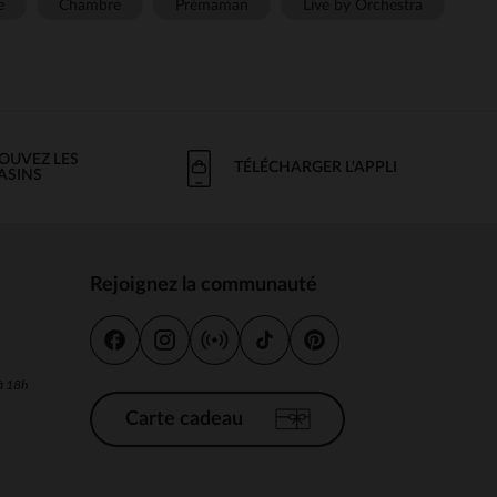
e
Chambre
Prémaman
Live by Orchestra
OUVEZ LES
TÉLÉCHARGER L'APPLI
ASINS
Rejoignez la communauté
s
 à 18h
Carte cadeau