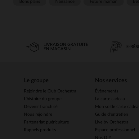
Bons plans
Naissance
Future maman
Béb
LIVRAISON GRATUITE
E-RÉ
EN MAGASIN
Le groupe
Nos services
Rejoindre le Club Orchestra
Évènements
L’histoire du groupe
La carte cadeau
Devenir franchisé
Mon solde carte cadea
Nous rejoindre
Guide d'entretien
Partenariat puériculture
Live by Orchestra
Rappels produits
Espace professionnel
Nos DIY