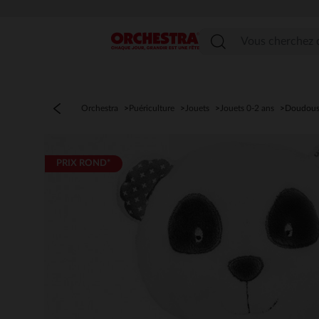
Menu
Orchestra
Puériculture
Jouets
Jouets 0-2 ans
Doudou
PRIX ROND*