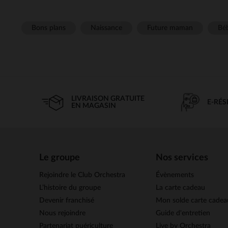
Bons plans
Naissance
Future maman
Béb
LIVRAISON GRATUITE
E-RÉ
EN MAGASIN
Le groupe
Nos services
Rejoindre le Club Orchestra
Évènements
L’histoire du groupe
La carte cadeau
Devenir franchisé
Mon solde carte cadea
Nous rejoindre
Guide d'entretien
Partenariat puériculture
Live by Orchestra