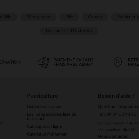
é fille
Bébé garçon
Fille
Garçon
Puéricultur
Les conseils d'Orchestra
PAIEMENT 3X SANS
RETR
SERVATION
FRAIS AVEC ALMA*
MAG
Puériculture
Besoin d'aide ?
Liste de naissance
Questions fréquente
Les indispensables liste de
Tel : 09 39 03 93 80
naissance
u
Du lundi au vendredi de 9h
Catalogue en ligne
et le samedi de 10h à 18h
Catalogue Prémaman
Nous contacter