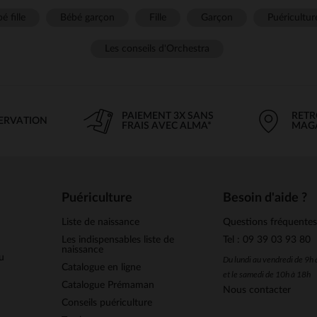
é fille
Bébé garçon
Fille
Garçon
Puéricultur
Les conseils d'Orchestra
PAIEMENT 3X SANS
RETR
SERVATION
FRAIS AVEC ALMA*
MAG
Puériculture
Besoin d'aide ?
Liste de naissance
Questions fréquente
Les indispensables liste de
Tel : 09 39 03 93 80
naissance
u
Du lundi au vendredi de 9h
Catalogue en ligne
et le samedi de 10h à 18h
Catalogue Prémaman
Nous contacter
Conseils puériculture