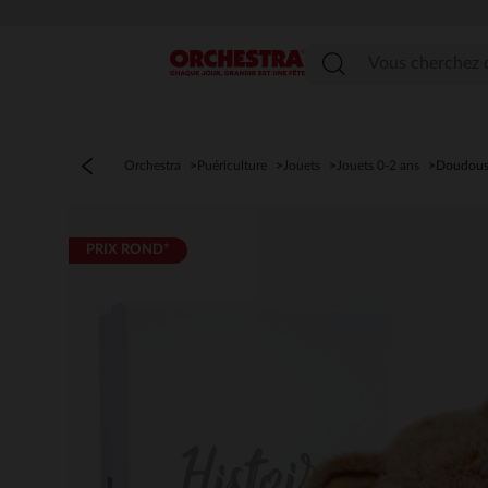
PROFI
Menu
Orchestra
Puériculture
Jouets
Jouets 0-2 ans
Doudou
PRIX ROND*