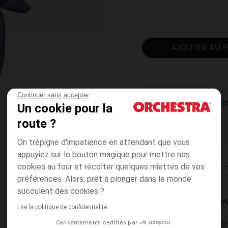
AJOUTER AU P
Continuer sans accepter
DISPONIBILI
Un cookie pour la
route ?
On trépigne d'impatience en attendant que vous
appuyiez sur le bouton magique pour mettre nos
cookies au four et récolter quelques miettes de vos
préférences. Alors, prêt à plonger dans le monde
succulent des cookies ?
MODES DE LIVRAISON
Lire la politique de confidentialité
Consentements certifiés par
4,90 
Point Relais