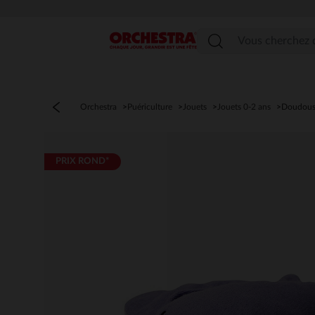
Menu
Orchestra
Puériculture
Jouets
Jouets 0-2 ans
Doudou
PRIX ROND*