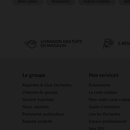
Bons plans
Naissance
Future maman
Béb
LIVRAISON GRATUITE
E-RÉ
EN MAGASIN
Le groupe
Nos services
Rejoindre le Club Orchestra
Évènements
L’histoire du groupe
La carte cadeau
Devenir franchisé
Mon solde carte cadea
Nous rejoindre
Guide d'entretien
Partenariat puériculture
Live by Orchestra
Rappels produits
Espace professionnel
Nos DIY