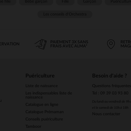
é fille
Bébé garçon
Fille
Garçon
Puéricultur
Les conseils d'Orchestra
PAIEMENT 3X SANS
RETR
SERVATION
FRAIS AVEC ALMA*
MAG
Puériculture
Besoin d'aide ?
Liste de naissance
Questions fréquente
Les indispensables liste de
Tel : 09 39 03 93 80
naissance
u
Du lundi au vendredi de 9h
Catalogue en ligne
et le samedi de 10h à 18h
Catalogue Prémaman
Nous contacter
Conseils puériculture
Tamboor