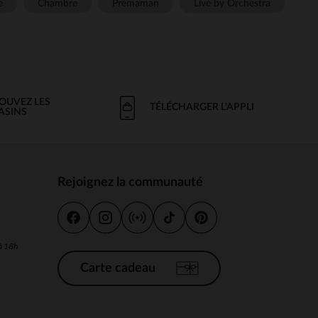
e
Chambre
Prémaman
Live by Orchestra
OUVEZ LES
TÉLÉCHARGER L'APPLI
ASINS
Rejoignez la communauté
s
 à 18h
Carte cadeau