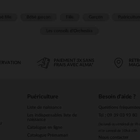
é fille
Bébé garçon
Fille
Garçon
Puéricultur
Les conseils d'Orchestra
PAIEMENT 3X SANS
RETR
SERVATION
FRAIS AVEC ALMA*
MAG
Puériculture
Besoin d'aide ?
Liste de naissance
Questions fréquente
Les indispensables liste de
Tel : 09 39 03 93 80
naissance
u
Du lundi au vendredi de 9h
Catalogue en ligne
et le samedi de 10h à 18h
Catalogue Prémaman
Nous contacter