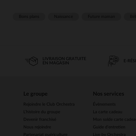
Bons plans
Naissance
Future maman
Béb
LIVRAISON GRATUITE
E-RÉ
EN MAGASIN
Le groupe
Nos services
Rejoindre le Club Orchestra
Évènements
L’histoire du groupe
La carte cadeau
Devenir franchisé
Mon solde carte cadea
Nous rejoindre
Guide d'entretien
Partenariat puériculture
Live by Orchestra