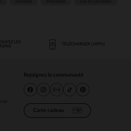
e
Chambre
Prémaman
Live by Orchestra
OUVEZ LES
TÉLÉCHARGER L'APPLI
ASINS
Rejoignez la communauté
s
 à 18h
Carte cadeau