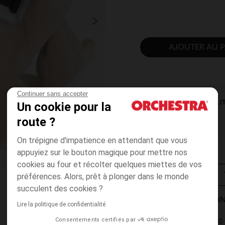
AJOUTER AU P
Continuer sans accepter
DISPONIBILI
Un cookie pour la
route ?
On trépigne d'impatience en attendant que vous
appuyiez sur le bouton magique pour mettre nos
cookies au four et récolter quelques miettes de vos
préférences. Alors, prêt à plonger dans le monde
succulent des cookies ?
MODES DE LIVRAISON
Lire la politique de confidentialité
Consentements certifiés par
4,90 
Point Relais