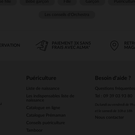
é fille
Bébé garçon
Fille
Garçon
Puéricultur
Les conseils d'Orchestra
PAIEMENT 3X SANS
RETR
SERVATION
FRAIS AVEC ALMA*
MAG
Puériculture
Besoin d'aide ?
Liste de naissance
Questions fréquente
Les indispensables liste de
Tel : 09 39 03 93 80
naissance
u
Du lundi au vendredi de 9h
Catalogue en ligne
et le samedi de 10h à 18h
Catalogue Prémaman
Nous contacter
Conseils puériculture
Tamboor