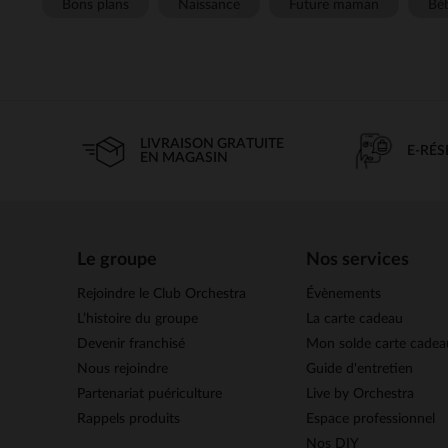
Bons plans
Naissance
Future maman
Béb
LIVRAISON GRATUITE
E-RÉ
EN MAGASIN
Le groupe
Nos services
Rejoindre le Club Orchestra
Évènements
L’histoire du groupe
La carte cadeau
Devenir franchisé
Mon solde carte cadea
Nous rejoindre
Guide d'entretien
Partenariat puériculture
Live by Orchestra
Rappels produits
Espace professionnel
Nos DIY