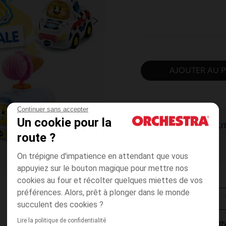
AJOUTER AU P
Continuer sans accepter
Un cookie pour la
DISPONIBILI
route ?
On trépigne d'impatience en attendant que vous
appuyiez sur le bouton magique pour mettre nos
cookies au four et récolter quelques miettes de vos
préférences. Alors, prêt à plonger dans le monde
succulent des cookies ?
Lire la politique de confidentialité
MODES DE LIVRAISON