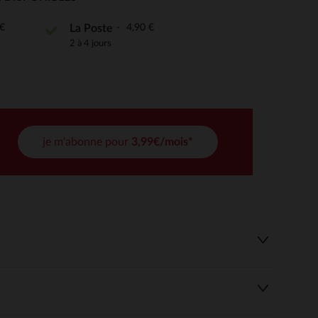
€
4,90 €
La Poste
2 à 4 jours
 Options
tres de confidentialité, en garantissant la conformité avec les
je m'abonne pour
3,99€/mois*