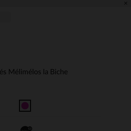
×
tés Mélimélos la Biche
Unique