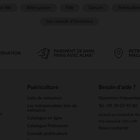
é fille
Bébé garçon
Fille
Garçon
Puéricultur
Les conseils d'Orchestra
PAIEMENT 3X SANS
RETR
SERVATION
FRAIS AVEC ALMA*
MAG
Puériculture
Besoin d'aide ?
Liste de naissance
Questions fréquente
Les indispensables liste de
Tel : 09 39 03 93 80
naissance
u
Du lundi au vendredi de 9h
Catalogue en ligne
et le samedi de 10h à 18h
Catalogue Prémaman
Nous contacter
Conseils puériculture