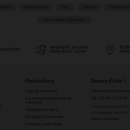
é fille
Bébé garçon
Fille
Garçon
Puéricultur
Les conseils d'Orchestra
PAIEMENT 3X SANS
RETR
SERVATION
FRAIS AVEC ALMA*
MAG
Puériculture
Besoin d'aide ?
Liste de naissance
Questions fréquente
Les indispensables liste de
Tel : 09 39 03 93 80
naissance
u
Du lundi au vendredi de 9h
Catalogue en ligne
et le samedi de 10h à 18h
Catalogue Prémaman
Nous contacter
Conseils puériculture