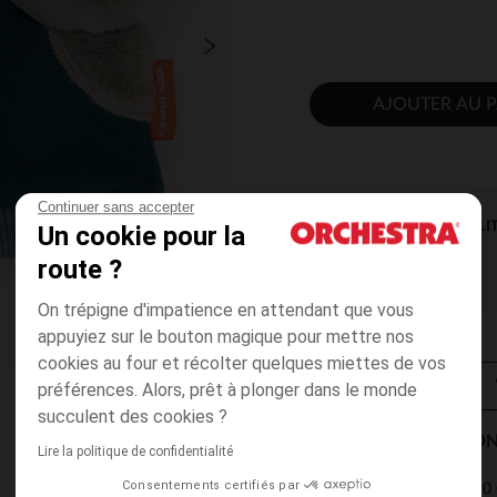
AJOUTER AU P
Continuer sans accepter
DISPONIBILI
Un cookie pour la
route ?
On trépigne d'impatience en attendant que vous
appuyiez sur le bouton magique pour mettre nos
cookies au four et récolter quelques miettes de vos
préférences. Alors, prêt à plonger dans le monde
succulent des cookies ?
MODES DE LIVRAISON
Lire la politique de confidentialité
Consentements certifiés par
4,90 
Point Relais