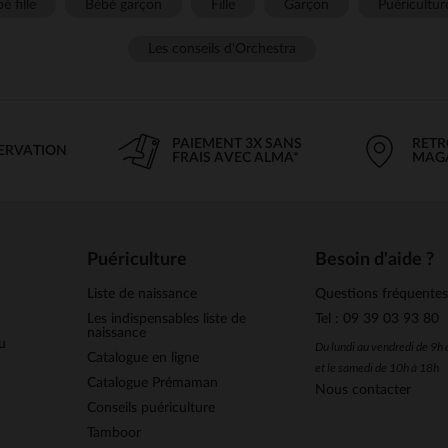
é fille
Bébé garçon
Fille
Garçon
Puéricultur
Les conseils d'Orchestra
PAIEMENT 3X SANS
RETR
SERVATION
FRAIS AVEC ALMA*
MAG
Puériculture
Besoin d'aide ?
Liste de naissance
Questions fréquente
Les indispensables liste de
Tel : 09 39 03 93 80
naissance
u
Du lundi au vendredi de 9h
Catalogue en ligne
et le samedi de 10h à 18h
Catalogue Prémaman
Nous contacter
Conseils puériculture
Tamboor