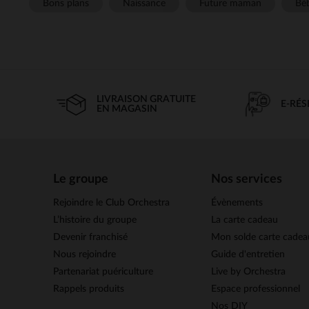
Bons plans
Naissance
Future maman
Béb
LIVRAISON GRATUITE
E-RÉ
EN MAGASIN
Le groupe
Nos services
Rejoindre le Club Orchestra
Évènements
L’histoire du groupe
La carte cadeau
Devenir franchisé
Mon solde carte cadea
Nous rejoindre
Guide d'entretien
Partenariat puériculture
Live by Orchestra
Rappels produits
Espace professionnel
Nos DIY