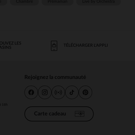
e
Chambre
Prémaman
Live by Orchestra
OUVEZ LES
TÉLÉCHARGER L'APPLI
ASINS
Rejoignez la communauté
s
 à 18h
Carte cadeau