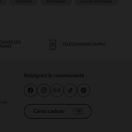
e
Chambre
Prémaman
Live by Orchestra
OUVEZ LES
TÉLÉCHARGER L'APPLI
ASINS
Rejoignez la communauté
s
 à 18h
Carte cadeau