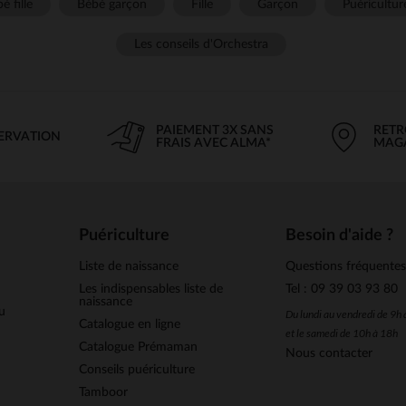
é fille
Bébé garçon
Fille
Garçon
Puéricultur
Les conseils d'Orchestra
PAIEMENT 3X SANS
RETR
SERVATION
FRAIS AVEC ALMA*
MAG
Puériculture
Besoin d'aide ?
Liste de naissance
Questions fréquente
Les indispensables liste de
Tel : 09 39 03 93 80
naissance
u
Du lundi au vendredi de 9h
Catalogue en ligne
et le samedi de 10h à 18h
Catalogue Prémaman
Nous contacter
Conseils puériculture
Tamboor