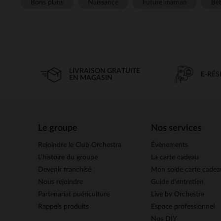
Bons plans
Naissance
Future maman
Béb
LIVRAISON GRATUITE
E-RÉ
EN MAGASIN
Le groupe
Nos services
Rejoindre le Club Orchestra
Évènements
L’histoire du groupe
La carte cadeau
Devenir franchisé
Mon solde carte cadea
Nous rejoindre
Guide d'entretien
Partenariat puériculture
Live by Orchestra
Rappels produits
Espace professionnel
Nos DIY