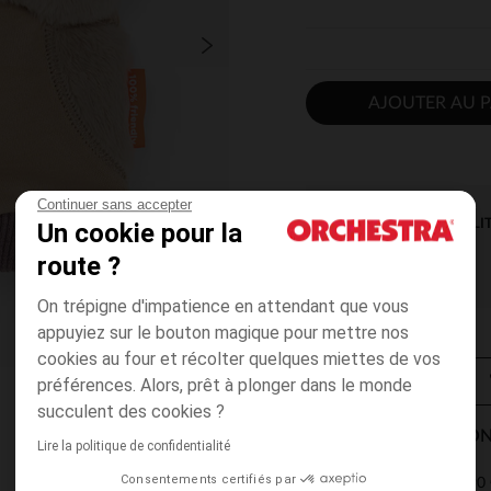
AJOUTER AU P
Continuer sans accepter
DISPONIBILI
Un cookie pour la
route ?
On trépigne d'impatience en attendant que vous
appuyiez sur le bouton magique pour mettre nos
cookies au four et récolter quelques miettes de vos
préférences. Alors, prêt à plonger dans le monde
succulent des cookies ?
MODES DE LIVRAISON
Lire la politique de confidentialité
Consentements certifiés par
4,90 
Point Relais