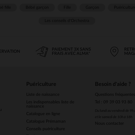
é fille
Bébé garçon
Fille
Garçon
Puéricultur
Les conseils d'Orchestra
PAIEMENT 3X SANS
RETR
SERVATION
FRAIS AVEC ALMA*
MAG
Puériculture
Besoin d'aide ?
Liste de naissance
Questions fréquente
Les indispensables liste de
Tel : 09 39 03 93 80
naissance
u
Du lundi au vendredi de 9h
Catalogue en ligne
et le samedi de 10h à 18h
Catalogue Prémaman
Nous contacter
Conseils puériculture