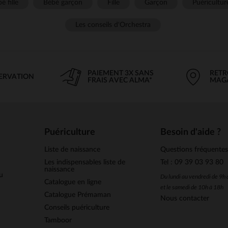
é fille
Bébé garçon
Fille
Garçon
Puéricultur
Les conseils d'Orchestra
PAIEMENT 3X SANS
RETR
SERVATION
FRAIS AVEC ALMA*
MAG
Puériculture
Besoin d'aide ?
Liste de naissance
Questions fréquente
Les indispensables liste de
Tel : 09 39 03 93 80
naissance
u
Du lundi au vendredi de 9h
Catalogue en ligne
et le samedi de 10h à 18h
Catalogue Prémaman
Nous contacter
Conseils puériculture
Tamboor