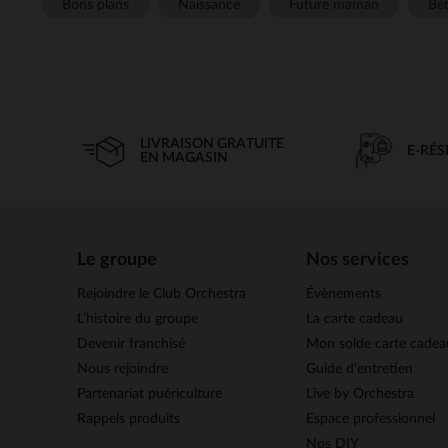
Bons plans
Naissance
Future maman
Béb
LIVRAISON GRATUITE
E-RÉ
EN MAGASIN
Le groupe
Nos services
Rejoindre le Club Orchestra
Évènements
L’histoire du groupe
La carte cadeau
Devenir franchisé
Mon solde carte cadea
Nous rejoindre
Guide d'entretien
Partenariat puériculture
Live by Orchestra
Rappels produits
Espace professionnel
Nos DIY