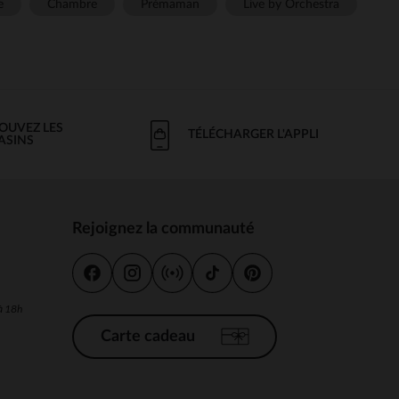
e
Chambre
Prémaman
Live by Orchestra
OUVEZ LES
TÉLÉCHARGER L'APPLI
ASINS
Rejoignez la communauté
s
 à 18h
Carte cadeau