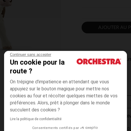
AJOUTER AU P
Continuer sans accepter
DISPONIBILI
Un cookie pour la
route ?
On trépigne d'impatience en attendant que vous
appuyiez sur le bouton magique pour mettre nos
cookies au four et récolter quelques miettes de vos
préférences. Alors, prêt à plonger dans le monde
succulent des cookies ?
MODES DE LIVRAISON
Lire la politique de confidentialité
Consentements certifiés par
4,90 
Point Relais