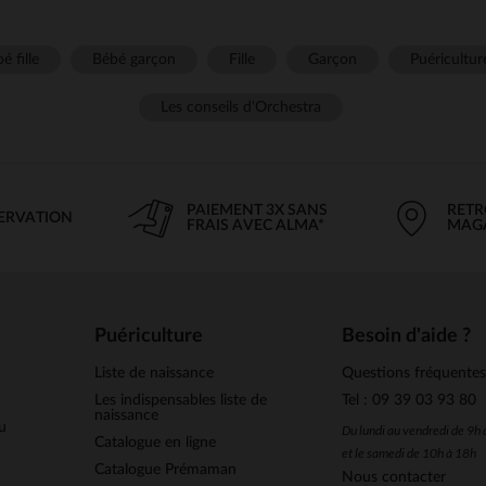
é fille
Bébé garçon
Fille
Garçon
Puéricultur
Les conseils d'Orchestra
PAIEMENT 3X SANS
RETR
SERVATION
FRAIS AVEC ALMA*
MAG
Puériculture
Besoin d'aide ?
Liste de naissance
Questions fréquente
Les indispensables liste de
Tel : 09 39 03 93 80
naissance
u
Du lundi au vendredi de 9h
Catalogue en ligne
et le samedi de 10h à 18h
Catalogue Prémaman
Nous contacter