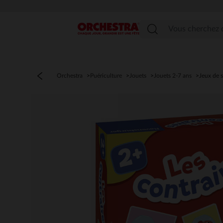
Menu
Orchestra
Puériculture
Jouets
Jouets 2-7 ans
Jeux de s