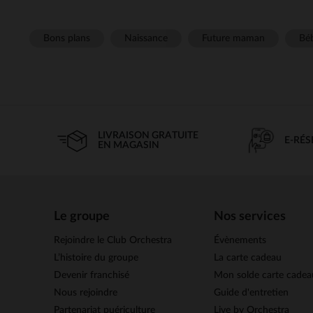
Bons plans
Naissance
Future maman
Béb
LIVRAISON GRATUITE
E-RÉ
EN MAGASIN
Le groupe
Nos services
Rejoindre le Club Orchestra
Évènements
L’histoire du groupe
La carte cadeau
Devenir franchisé
Mon solde carte cadea
Nous rejoindre
Guide d'entretien
Partenariat puériculture
Live by Orchestra