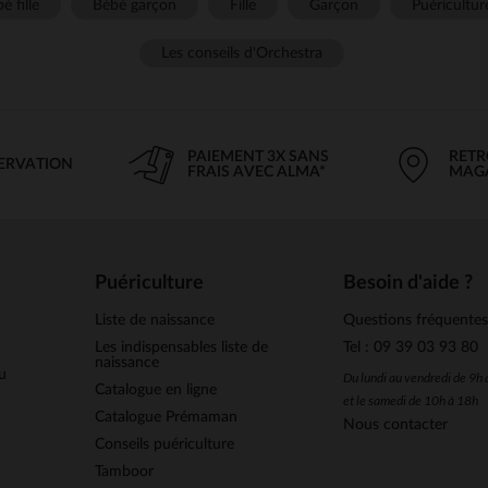
é fille
Bébé garçon
Fille
Garçon
Puéricultur
Les conseils d'Orchestra
PAIEMENT 3X SANS
RETR
SERVATION
FRAIS AVEC ALMA*
MAG
Puériculture
Besoin d'aide ?
Liste de naissance
Questions fréquente
Les indispensables liste de
Tel : 09 39 03 93 80
naissance
u
Du lundi au vendredi de 9h
Catalogue en ligne
et le samedi de 10h à 18h
Catalogue Prémaman
Nous contacter
Conseils puériculture
Tamboor