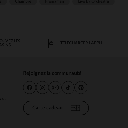
e
Chambre
Prémaman
Live by Orchestra
OUVEZ LES
TÉLÉCHARGER L'APPLI
ASINS
Rejoignez la communauté
s
 à 18h
Carte cadeau