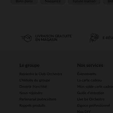
Bons plans
Naissance
Future maman
Béb
LIVRAISON GRATUITE
E-RÉ
EN MAGASIN
Le groupe
Nos services
Rejoindre le Club Orchestra
Évènements
L’histoire du groupe
La carte cadeau
Devenir franchisé
Mon solde carte cadea
Nous rejoindre
Guide d'entretien
Partenariat puériculture
Live by Orchestra
Rappels produits
Espace professionnel
Nos DIY