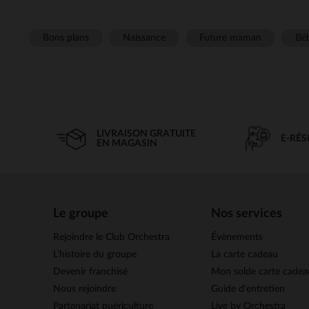
Bons plans
Naissance
Future maman
Béb
LIVRAISON GRATUITE
E-RÉ
EN MAGASIN
Le groupe
Nos services
Rejoindre le Club Orchestra
Évènements
L’histoire du groupe
La carte cadeau
Devenir franchisé
Mon solde carte cadea
Nous rejoindre
Guide d'entretien
Partenariat puériculture
Live by Orchestra