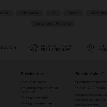
é fille
Bébé garçon
Fille
Garçon
Puéricultur
Les conseils d'Orchestra
PAIEMENT 3X SANS
RETR
SERVATION
FRAIS AVEC ALMA*
MAG
Puériculture
Besoin d'aide ?
Liste de naissance
Questions fréquente
Les indispensables liste de
Tel : 09 39 03 93 80
naissance
u
Du lundi au vendredi de 9h
Catalogue en ligne
et le samedi de 10h à 18h
Catalogue Prémaman
Nous contacter