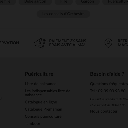
é fille
Bébé garçon
Fille
Garçon
Puéricultur
Les conseils d'Orchestra
PAIEMENT 3X SANS
RETR
SERVATION
FRAIS AVEC ALMA*
MAG
Puériculture
Besoin d'aide ?
Liste de naissance
Questions fréquente
Les indispensables liste de
Tel : 09 39 03 93 80
naissance
u
Du lundi au vendredi de 9h
Catalogue en ligne
et le samedi de 10h à 18h
Catalogue Prémaman
Nous contacter
Conseils puériculture
Tamboor