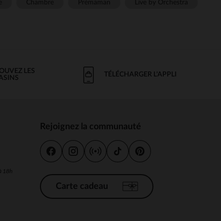
e
Chambre
Prémaman
Live by Orchestra
OUVEZ LES
TÉLÉCHARGER L'APPLI
ASINS
Rejoignez la communauté
s
 à 18h
Carte cadeau