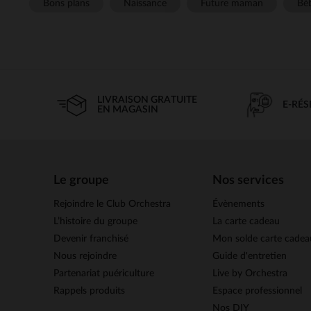
Bons plans
Naissance
Future maman
Béb
LIVRAISON GRATUITE
E-RÉ
EN MAGASIN
Le groupe
Nos services
Rejoindre le Club Orchestra
Évènements
L’histoire du groupe
La carte cadeau
Devenir franchisé
Mon solde carte cadea
Nous rejoindre
Guide d'entretien
Partenariat puériculture
Live by Orchestra
Rappels produits
Espace professionnel
Nos DIY