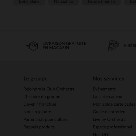
Bons plans
Naissance
Future maman
Béb
LIVRAISON GRATUITE
E-RÉ
EN MAGASIN
Le groupe
Nos services
Rejoindre le Club Orchestra
Évènements
L’histoire du groupe
La carte cadeau
Devenir franchisé
Mon solde carte cadea
Nous rejoindre
Guide d'entretien
Partenariat puériculture
Live by Orchestra
Rappels produits
Espace professionnel
Nos DIY