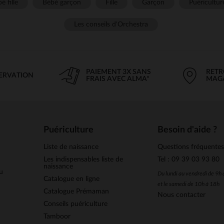
é fille
Bébé garçon
Fille
Garçon
Puéricultur
Les conseils d'Orchestra
PAIEMENT 3X SANS
RETR
SERVATION
FRAIS AVEC ALMA*
MAG
Puériculture
Besoin d'aide ?
Liste de naissance
Questions fréquente
Les indispensables liste de
Tel : 09 39 03 93 80
naissance
u
Du lundi au vendredi de 9h
Catalogue en ligne
et le samedi de 10h à 18h
Catalogue Prémaman
Nous contacter
Conseils puériculture
Tamboor