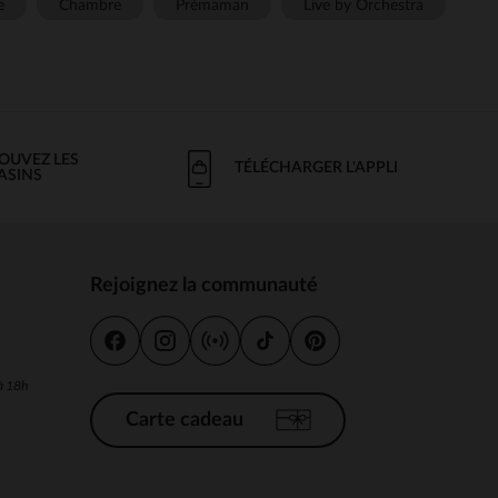
e
Chambre
Prémaman
Live by Orchestra
OUVEZ LES
TÉLÉCHARGER L'APPLI
ASINS
Rejoignez la communauté
s
 à 18h
Carte cadeau