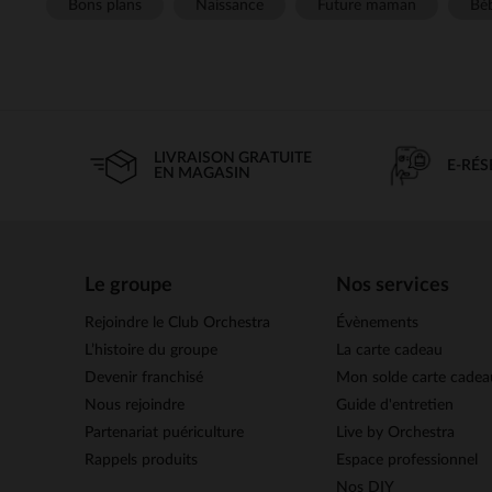
Bons plans
Naissance
Future maman
Béb
LIVRAISON GRATUITE
E-RÉ
EN MAGASIN
Le groupe
Nos services
Rejoindre le Club Orchestra
Évènements
L’histoire du groupe
La carte cadeau
Devenir franchisé
Mon solde carte cadea
Nous rejoindre
Guide d'entretien
Partenariat puériculture
Live by Orchestra
Rappels produits
Espace professionnel
Nos DIY