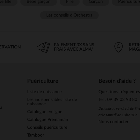
é fille
Bébé garçon
Fille
Garçon
Puéricultur
Les conseils d'Orchestra
PAIEMENT 3X SANS
RETR
SERVATION
FRAIS AVEC ALMA*
MAG
Puériculture
Besoin d'aide ?
Liste de naissance
Questions fréquente
Les indispensables liste de
Tel : 09 39 03 93 80
naissance
u
Du lundi au vendredi de 9h
Catalogue en ligne
et le samedi de 10h à 18h
Catalogue Prémaman
Nous contacter
Conseils puériculture
Tamboor