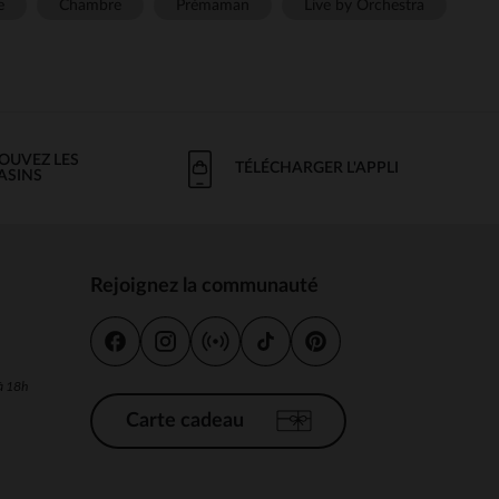
e
Chambre
Prémaman
Live by Orchestra
OUVEZ LES
TÉLÉCHARGER L'APPLI
ASINS
Rejoignez la communauté
s
 à 18h
Carte cadeau