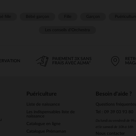
é fille
Bébé garçon
Fille
Garçon
Puéricultur
Les conseils d'Orchestra
PAIEMENT 3X SANS
RETR
SERVATION
FRAIS AVEC ALMA*
MAG
Puériculture
Besoin d'aide ?
Liste de naissance
Questions fréquente
Les indispensables liste de
Tel : 09 39 03 93 80
naissance
u
Du lundi au vendredi de 9h
Catalogue en ligne
et le samedi de 10h à 18h
Catalogue Prémaman
Nous contacter