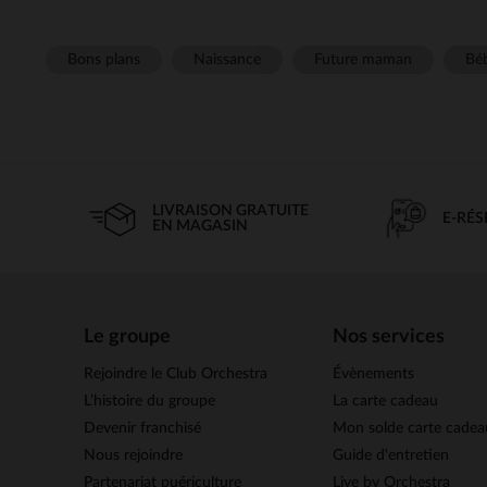
Bons plans
Naissance
Future maman
Béb
LIVRAISON GRATUITE
E-RÉ
EN MAGASIN
Le groupe
Nos services
Rejoindre le Club Orchestra
Évènements
L’histoire du groupe
La carte cadeau
Devenir franchisé
Mon solde carte cadea
Nous rejoindre
Guide d'entretien
Partenariat puériculture
Live by Orchestra