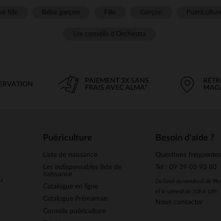
é fille
Bébé garçon
Fille
Garçon
Puéricultur
Les conseils d'Orchestra
PAIEMENT 3X SANS
RETR
SERVATION
FRAIS AVEC ALMA*
MAG
Puériculture
Besoin d'aide ?
Liste de naissance
Questions fréquente
Les indispensables liste de
Tel : 09 39 03 93 80
naissance
u
Du lundi au vendredi de 9h
Catalogue en ligne
et le samedi de 10h à 18h
Catalogue Prémaman
Nous contacter
Conseils puériculture