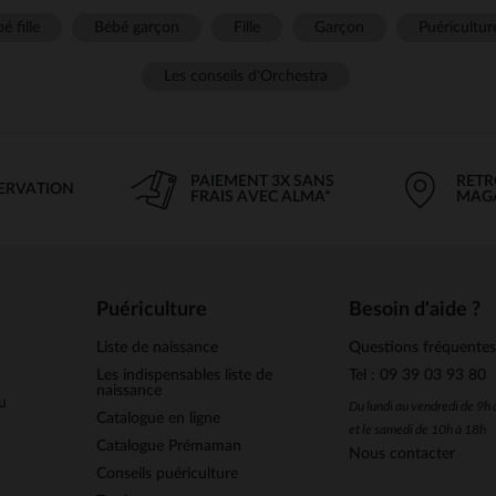
é fille
Bébé garçon
Fille
Garçon
Puéricultur
Les conseils d'Orchestra
PAIEMENT 3X SANS
RETR
SERVATION
FRAIS AVEC ALMA*
MAG
Puériculture
Besoin d'aide ?
Liste de naissance
Questions fréquente
Les indispensables liste de
Tel : 09 39 03 93 80
naissance
u
Du lundi au vendredi de 9h
Catalogue en ligne
et le samedi de 10h à 18h
Catalogue Prémaman
Nous contacter
Conseils puériculture