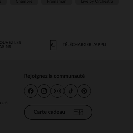
e
Chambre
Prémaman
Live by Orchestra
OUVEZ LES
TÉLÉCHARGER L'APPLI
ASINS
Rejoignez la communauté
s
 à 18h
Carte cadeau