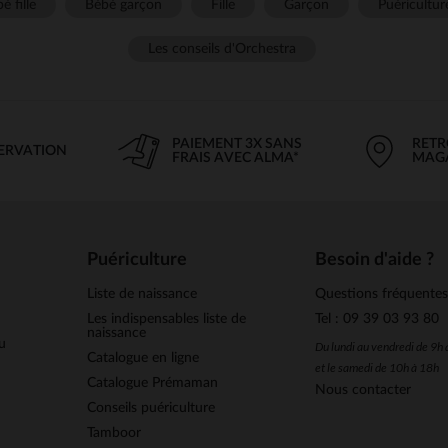
é fille
Bébé garçon
Fille
Garçon
Puéricultur
Les conseils d'Orchestra
PAIEMENT 3X SANS
RETR
SERVATION
FRAIS AVEC ALMA*
MAG
Puériculture
Besoin d'aide ?
Liste de naissance
Questions fréquente
Les indispensables liste de
Tel : 09 39 03 93 80
naissance
u
Du lundi au vendredi de 9h
Catalogue en ligne
et le samedi de 10h à 18h
Catalogue Prémaman
Nous contacter
Conseils puériculture
Tamboor