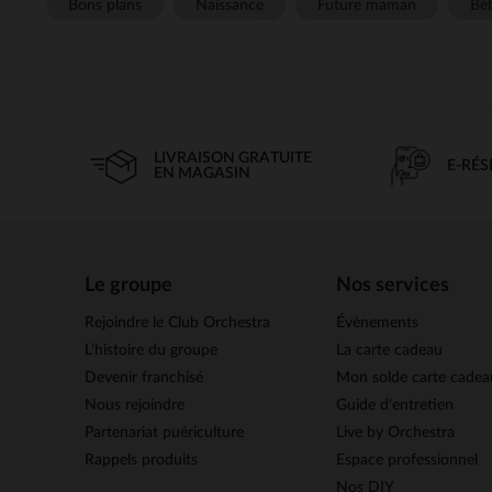
Bons plans
Naissance
Future maman
Béb
LIVRAISON GRATUITE
E-RÉ
EN MAGASIN
Le groupe
Nos services
Rejoindre le Club Orchestra
Évènements
L’histoire du groupe
La carte cadeau
Devenir franchisé
Mon solde carte cadea
Nous rejoindre
Guide d'entretien
Partenariat puériculture
Live by Orchestra
Rappels produits
Espace professionnel
Nos DIY