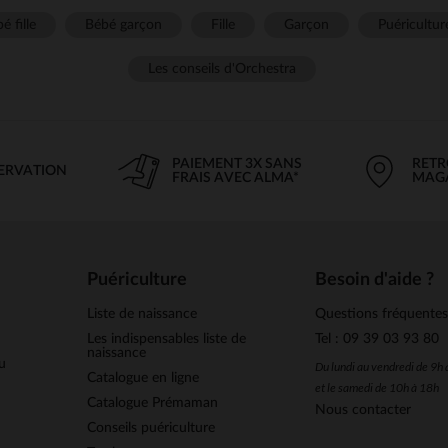
é fille
Bébé garçon
Fille
Garçon
Puéricultur
Les conseils d'Orchestra
PAIEMENT 3X SANS
RETR
SERVATION
FRAIS AVEC ALMA*
MAG
Puériculture
Besoin d'aide ?
Liste de naissance
Questions fréquente
Les indispensables liste de
Tel : 09 39 03 93 80
naissance
u
Du lundi au vendredi de 9h
Catalogue en ligne
et le samedi de 10h à 18h
Catalogue Prémaman
Nous contacter
Conseils puériculture