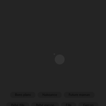
Bons plans
Naissance
Future maman
Bébé fille
Bébé garçon
Fille
Garçon