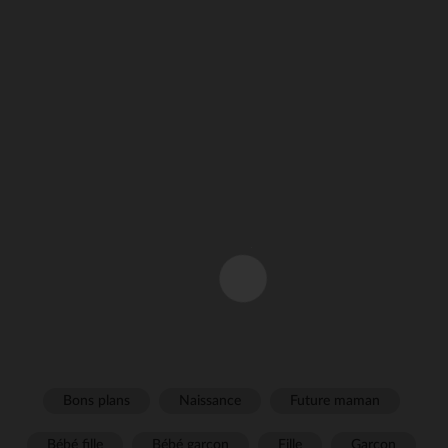
Bons plans
Naissance
Future maman
Bébé fille
Bébé garçon
Fille
Garçon