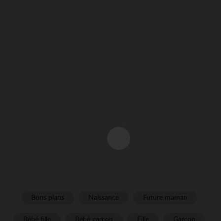
Bons plans
Naissance
Future maman
Bébé fille
Bébé garçon
Fille
Garçon