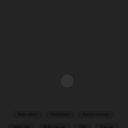
Bons plans
Naissance
Future maman
Bébé fille
Bébé garçon
Fille
Garçon