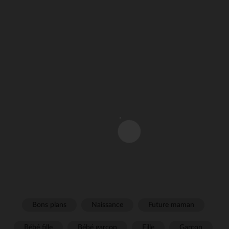
Bons plans
Naissance
Future maman
Bébé fille
Bébé garçon
Fille
Garçon