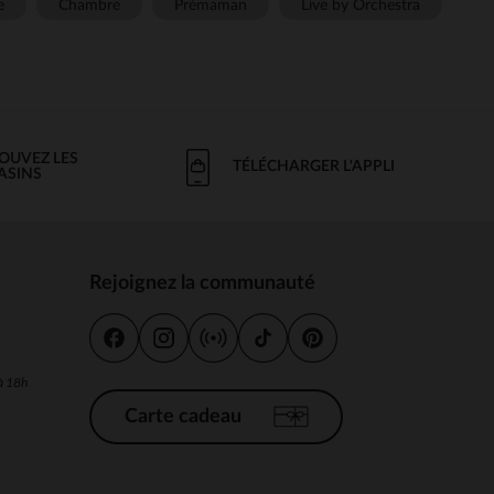
e
Chambre
Prémaman
Live by Orchestra
OUVEZ LES
TÉLÉCHARGER L'APPLI
ASINS
Rejoignez la communauté
s
 à 18h
Carte cadeau