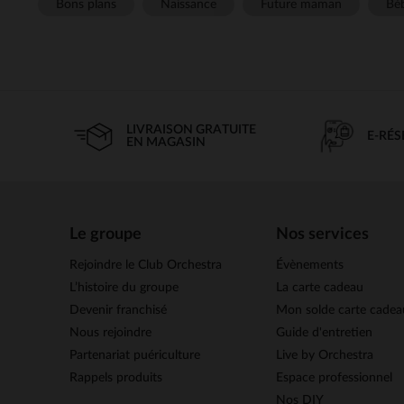
Bons plans
Naissance
Future maman
Béb
LIVRAISON GRATUITE
E-RÉ
EN MAGASIN
Le groupe
Nos services
Rejoindre le Club Orchestra
Évènements
L’histoire du groupe
La carte cadeau
Devenir franchisé
Mon solde carte cadea
Nous rejoindre
Guide d'entretien
Partenariat puériculture
Live by Orchestra
Rappels produits
Espace professionnel
Nos DIY