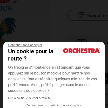
Réserver en
DISPONIBILI
Continuer sans accepter
Un cookie pour la
route ?
On trépigne d'impatience en attendant que vous
appuyiez sur le bouton magique pour mettre nos
cookies au four et récolter quelques miettes de vos
CONTACTER MON
préférences. Alors, prêt à plonger dans le monde
succulent des cookies ?
MODES DE LIVRAISON
Lire la politique de confidentialité
Ce produit est excl
Consentements certifiés par