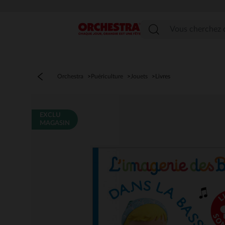
Menu
Orchestra
Puériculture
Jouets
Livres
EXCLU
MAGASIN