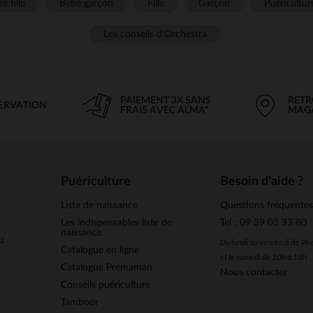
é fille
Bébé garçon
Fille
Garçon
Puéricultur
Les conseils d'Orchestra
PAIEMENT 3X SANS
RETR
SERVATION
FRAIS AVEC ALMA*
MAG
Puériculture
Besoin d'aide ?
Liste de naissance
Questions fréquente
Les indispensables liste de
Tel : 09 39 03 93 80
naissance
u
Du lundi au vendredi de 9h
Catalogue en ligne
et le samedi de 10h à 18h
Catalogue Prémaman
Nous contacter
Conseils puériculture
Tamboor