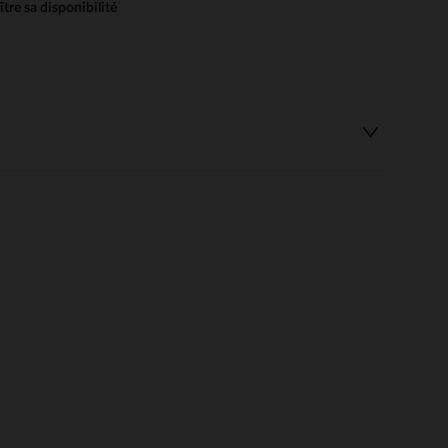
re sa disponibilité
 Options
tres de confidentialité, en garantissant la conformité avec les