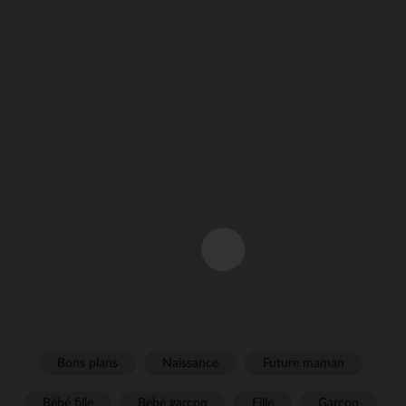
Bons plans
Naissance
Future maman
Bébé fille
Bébé garçon
Fille
Garçon