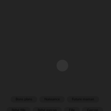
Bons plans
Naissance
Future maman
Bébé fille
Bébé garçon
Fille
Garçon