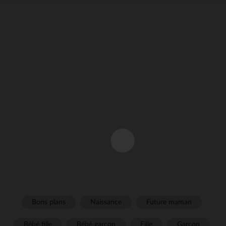
Bons plans
Naissance
Future maman
Bébé fille
Bébé garçon
Fille
Garçon