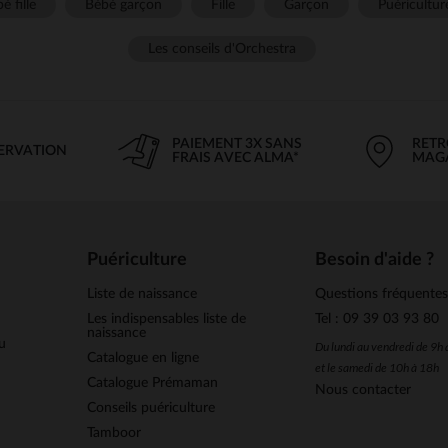
é fille
Bébé garçon
Fille
Garçon
Puéricultur
Les conseils d'Orchestra
PAIEMENT 3X SANS
RETR
SERVATION
FRAIS AVEC ALMA*
MAG
Puériculture
Besoin d'aide ?
Liste de naissance
Questions fréquente
Les indispensables liste de
Tel : 09 39 03 93 80
naissance
u
Du lundi au vendredi de 9h
Catalogue en ligne
et le samedi de 10h à 18h
Catalogue Prémaman
Nous contacter
Conseils puériculture
Tamboor