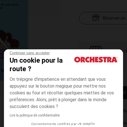
Réserver en
DISPONIBILI
Continuer sans accepter
Un cookie pour la
route ?
On trépigne d'impatience en attendant que vous
appuyiez sur le bouton magique pour mettre nos
cookies au four et récolter quelques miettes de vos
CONTACTER MON
préférences. Alors, prêt à plonger dans le monde
succulent des cookies ?
MODES DE LIVRAISON
Lire la politique de confidentialité
Ce produit est excl
Consentements certifiés par