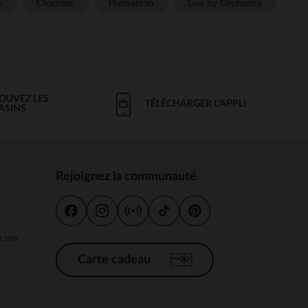
e
Chambre
Prémaman
Live by Orchestra
OUVEZ LES
TÉLÉCHARGER L'APPLI
ASINS
Rejoignez la communauté
s
 à 18h
Carte cadeau