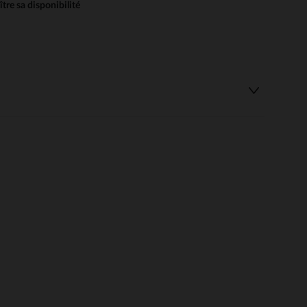
re sa disponibilité
 Options
tres de confidentialité, en garantissant la conformité avec les