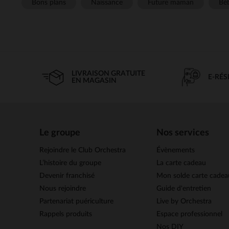
Bons plans
Naissance
Future maman
Béb
LIVRAISON GRATUITE
E-RÉ
EN MAGASIN
Le groupe
Nos services
Rejoindre le Club Orchestra
Évènements
L’histoire du groupe
La carte cadeau
Devenir franchisé
Mon solde carte cadea
Nous rejoindre
Guide d'entretien
Partenariat puériculture
Live by Orchestra
Rappels produits
Espace professionnel
Nos DIY