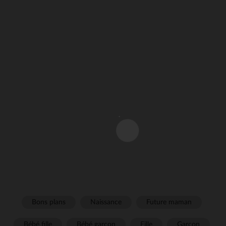
Bons plans
Naissance
Future maman
Bébé fille
Bébé garçon
Fille
Garçon