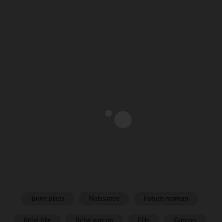
Bons plans
Naissance
Future maman
Bébé fille
Bébé garçon
Fille
Garçon