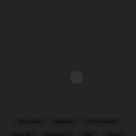
Bons plans
Naissance
Future maman
Bébé fille
Bébé garçon
Fille
Garçon